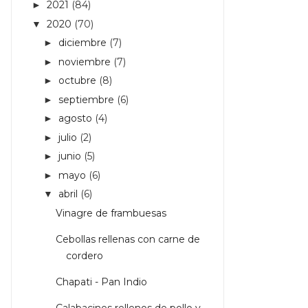
2021
(84)
►
2020
(70)
▼
diciembre
(7)
►
noviembre
(7)
►
octubre
(8)
►
septiembre
(6)
►
agosto
(4)
►
julio
(2)
►
junio
(5)
►
mayo
(6)
►
abril
(6)
▼
Vinagre de frambuesas
Cebollas rellenas con carne de
cordero
Chapati - Pan Indio
Calabacines rellenos de pollo y