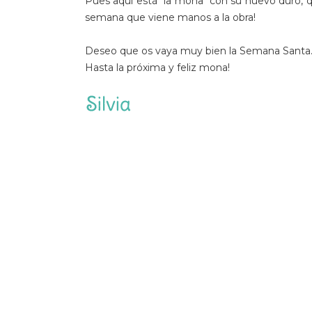
Pues aquí está "la mona" con su huevo duro, q
semana que viene manos a la obra!
Deseo que os vaya muy bien la Semana Santa
Hasta la próxima y feliz mona!