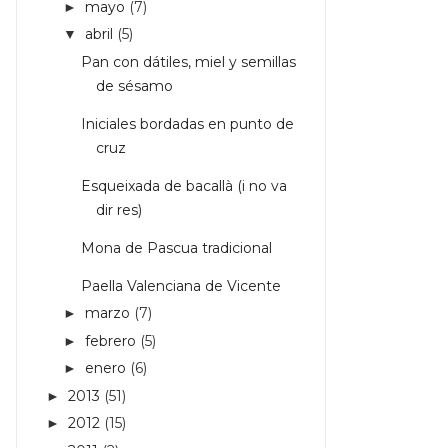
mayo
(7)
►
abril
(5)
▼
Pan con dátiles, miel y semillas
de sésamo
Iniciales bordadas en punto de
cruz
Esqueixada de bacallà (i no va
dir res)
Mona de Pascua tradicional
Paella Valenciana de Vicente
marzo
(7)
►
febrero
(5)
►
enero
(6)
►
2013
(51)
►
2012
(15)
►