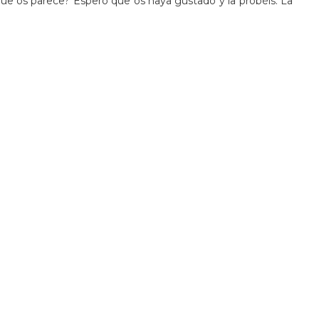
ue os parece? Espero que os haya gustado y la probéis. La
.