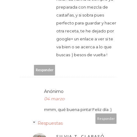
preparada con mezcla de
castañas, y si sobra pues
perfecto para guardar y hacer
otra receta, te he dejado por
google+ un enlace a ver si te
va bien o se acerca a lo que
buscas :) besos de vuelta !
Responder
Anónimo
04 marzo
mmm, qué buena pinta! Feliz día :)
Responder
Respuestas
SILVIA T. CLARASÓ