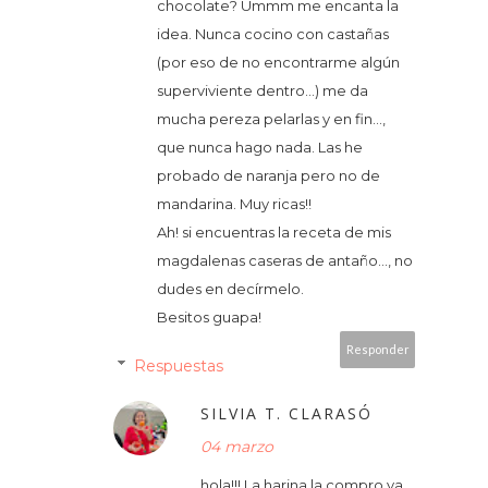
chocolate? Ummm me encanta la
idea. Nunca cocino con castañas
(por eso de no encontrarme algún
superviviente dentro...) me da
mucha pereza pelarlas y en fin...,
que nunca hago nada. Las he
probado de naranja pero no de
mandarina. Muy ricas!!
Ah! si encuentras la receta de mis
magdalenas caseras de antaño..., no
dudes en decírmelo.
Besitos guapa!
Responder
Respuestas
SILVIA T. CLARASÓ
04 marzo
hola!!! La harina la compro ya