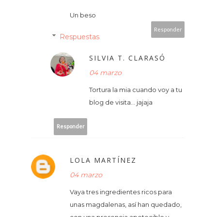
Un beso
Responder
Respuestas
SILVIA T. CLARASÓ
04 marzo
Tortura la mia cuando voy a tu
blog de visita... jajaja
Responder
LOLA MARTÍNEZ
04 marzo
Vaya tres ingredientes ricos para
unas magdalenas, así han quedado,
con una presencia apetecible y