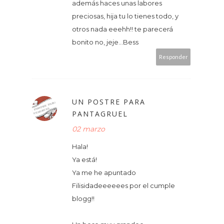
además haces unas labores
preciosas, hija tu lo tienes todo, y
otros nada eeehh!! te parecerá
bonito no, jeje...Bess
Responder
UN POSTRE PARA
PANTAGRUEL
02 marzo
Hala!
Ya está!
Ya me he apuntado
Filisidadeeeeees por el cumple
blogg!!