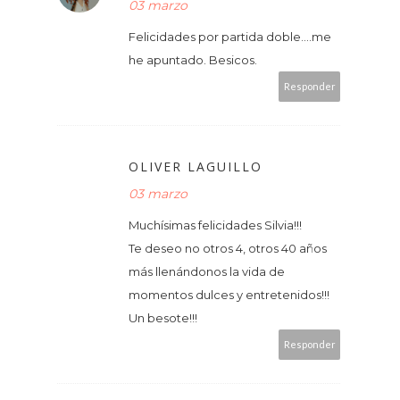
03 marzo
Felicidades por partida doble....me
he apuntado. Besicos.
Responder
OLIVER LAGUILLO
03 marzo
Muchísimas felicidades Silvia!!!
Te deseo no otros 4, otros 40 años
más llenándonos la vida de
momentos dulces y entretenidos!!!
Un besote!!!
Responder