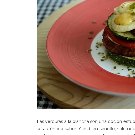
Las verduras a la plancha son una opción estup
su auténtico sabor. Y es bien sencillo, solo n