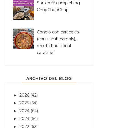
Sorteo 5º cumpleblog
ChupChupChup
Conejo con caracoles
(conill amb cargols),
receta tradicional
catalana
ARCHIVO DEL BLOG
2026
(42)
►
2025
(64)
►
2024
(64)
►
2023
(64)
►
2022
(62)
►