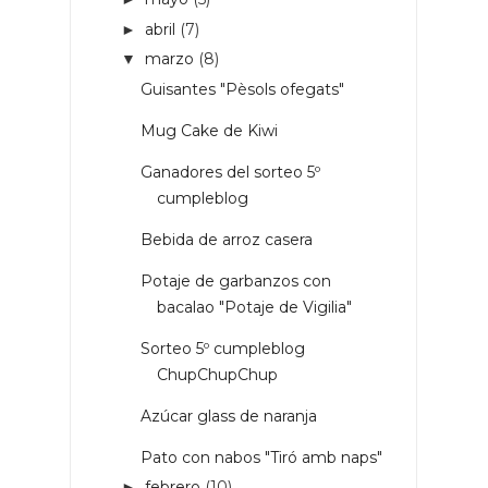
abril
(7)
►
marzo
(8)
▼
Guisantes "Pèsols ofegats"
Mug Cake de Kiwi
Ganadores del sorteo 5º
cumpleblog
Bebida de arroz casera
Potaje de garbanzos con
bacalao "Potaje de Vigilia"
Sorteo 5º cumpleblog
ChupChupChup
Azúcar glass de naranja
Pato con nabos "Tiró amb naps"
febrero
(10)
►