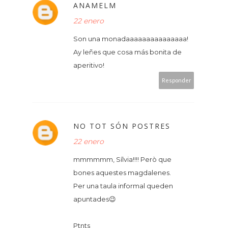
ANAMELM
22 enero
Son una monadaaaaaaaaaaaaaaa!
Ay leñes que cosa más bonita de
aperitivo!
Responder
NO TOT SÓN POSTRES
22 enero
mmmmmm, Sílvia!!!! Però que
bones aquestes magdalenes.
Per una taula informal queden
apuntades😉
Ptnts