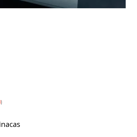
í
)
inacas