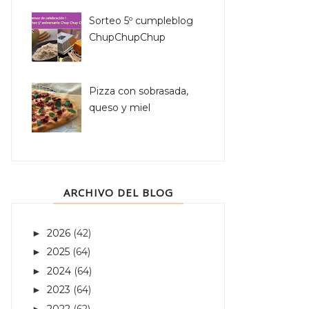
Sorteo 5º cumpleblog
ChupChupChup
Pizza con sobrasada,
queso y miel
ARCHIVO DEL BLOG
2026
(42)
►
2025
(64)
►
2024
(64)
►
2023
(64)
►
2022
(62)
►