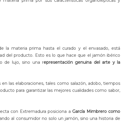
 materia prima por sus características organolépticas y
de la materia prima hasta el curado y el envasado, está
dad del producto. Esto es lo que hace que el jamón ibérico
 de lujo, sino una r
epresentación genuina del arte y la
 en las elaboraciones, tales como salazón, adobo, tiempos
oducto para garantizar las mejores cualidades como sabor,
directa con Extremadura posiciona a
García Mimbrero como
dando al consumidor no solo un jamón, sino una historia de