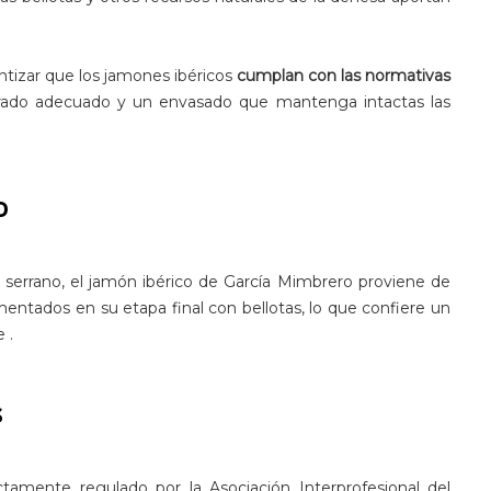
ntizar que los jamones ibéricos
cumplan con las normativas
rado adecuado y un envasado que mantenga intactas las
o
 serrano, el jamón ibérico de García Mimbrero proviene de
mentados en su etapa final con bellotas, lo que confiere un
 .
s
ctamente regulado por la Asociación Interprofesional del