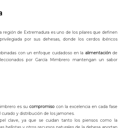
a
a región de Extremadura es uno de los pilares que definen
rivilegiada por sus dehesas, donde los cerdos ibéricos
ombinadas con un enfoque cuidadoso en la
alimentación
de
eleccionados por García Mimbrero mantengan un sabor
Mimbrero es su
compromiso
con la excelencia en cada fase
el curado y distribución de los jamones.
el clave, ya que se cuidan tanto los piensos como la
las bellotas y otros recursos naturales de la dehesa aportan