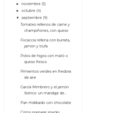
noviembre
(5)
►
octubre
(4)
►
septiembre
(9)
▼
Tomates rellenos de carne y
champiñones, con queso
Focaccia rellena con burrata,
jamón y trufa
Polos de higos con mató o
queso fresco
Pimientos verdes en freidora
de aire
García Mimbrero y el jamón
Ibérico: un maridaje de...
Pan Hokkaido con chocolate
Cómo preparar snacks