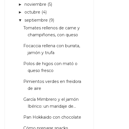
noviembre
(5)
►
octubre
(4)
►
septiembre
(9)
▼
Tomates rellenos de carne y
champiñones, con queso
Focaccia rellena con burrata,
jamón y trufa
Polos de higos con mató o
queso fresco
Pimientos verdes en freidora
de aire
García Mimbrero y el jamón
Ibérico: un maridaje de...
Pan Hokkaido con chocolate
Cómo preparar snacks