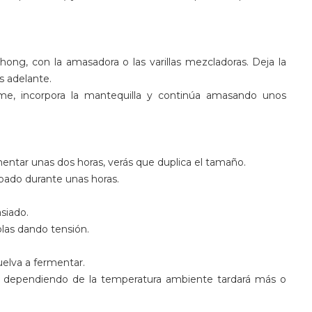
hong, con la amasadora o las varillas mezcladoras. Deja la
s adelante.
me, incorpora la mantequilla y continúa amasando unos
mentar unas dos horas, verás que duplica el tamaño.
tapado durante unas horas.
siado.
olas dando tensión.
uelva a fermentar.
C, dependiendo de la temperatura ambiente tardará más o