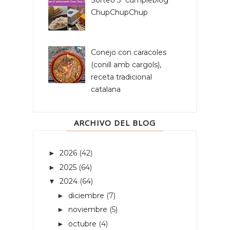
Sorteo 5º cumpleblog
ChupChupChup
Conejo con caracoles
(conill amb cargols),
receta tradicional
catalana
ARCHIVO DEL BLOG
2026
(42)
►
2025
(64)
►
2024
(64)
▼
diciembre
(7)
►
noviembre
(5)
►
octubre
(4)
►