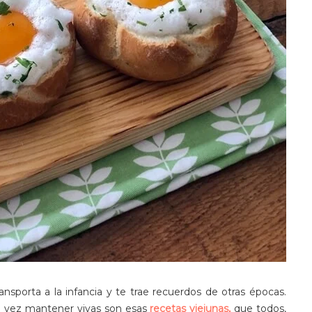
sporta a la infancia y te trae recuerdos de otras épocas.
la vez mantener vivas son esas
recetas viejunas,
que todos,