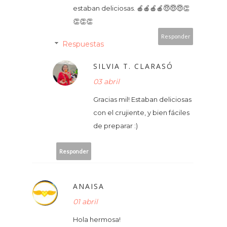
estaban deliciosas. 🍎🍎🍎🍎😇😇😇👏
👏👏👏
Responder
Respuestas
SILVIA T. CLARASÓ
03 abril
Gracias mil! Estaban deliciosas
con el crujiente, y bien fáciles
de preparar :)
Responder
ANAISA
01 abril
Hola hermosa!