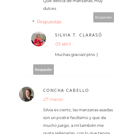
Que delicia de manzanas, muy
dulces.
Responder
Respuestas
SILVIA T. CLARASÓ
03 abril
Muchas gracias! ptns :)
Responder
CONCHA CABELLO
27 marzo
Silvia es cierto, las manzanas asadas
son un postre facilísimo y que da
mucho juego, a mí también me
gusta rellenarlas, con lo que tenga