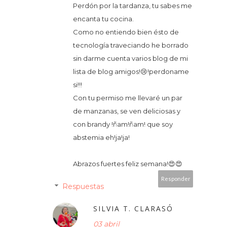
Perdón por la tardanza, tu sabes me
encanta tu cocina.
Como no entiendo bien ésto de
tecnología traveciando he borrado
sin darme cuenta varios blog de mi
lista de blog amigos!😢!perdoname
si!!!
Con tu permiso me llevaré un par
de manzanas, se ven deliciosas y
con brandy !ñam!ñam! que soy
abstemia eh!ja!ja!
Abrazos fuertes feliz semana!😍😍
Responder
Respuestas
SILVIA T. CLARASÓ
03 abril