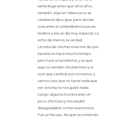
santa llega antes que otros años
también. Aquí en Valencia no se
celebra el dijou gras, pero donde
vivía antes sí celebrábamos jueves
lardero y era un día muy especial. Lo
echo de menos, la verdad.
La torta de chicharrones me dio por
hacerla no hace mucho tiempo
pero tuve un problema, y es que
aquí no venden chicharrones y lo
tuve que cambiar por torreznos, y
vamos creo que no tiene nada que
ver, la torta no nos gustó nada.
Luego, algunos trocitos eran un
poco chiclosos y nos resultó
desagradable comer esos trozos.
Fue un fracaso. Así que recomiendo