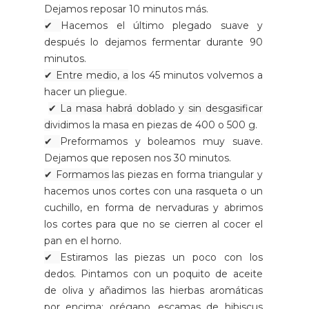
Dejamos reposar 10 minutos más.
✔
Hacemos el último plegado suave y
después lo dejamos fermentar durante 90
minutos.
✔ Entre medio, a
los 45 minutos volvemos a
hacer un pliegue.
✔ La masa habrá doblado y sin desgasificar
d
ividimos la masa en piezas de 400 o 500 g.
✔
Preformamos y boleamos muy suave.
Dejamos que reposen nos 30 minutos.
✔ Formamos
las piezas en forma triangular y
hacemos unos cortes con una rasqueta o un
cuchillo, en forma de nervaduras y abrimos
los cortes para que no se cierren al cocer el
pan en el horno.
✔
Estiramos las piezas un poco con los
dedos. Pintamos con un poquito de aceite
de oliva y añadimos las hierbas aromáticas
por encima: orégano, escamas de hibiscus