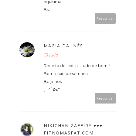
riquísima.
Bss
Responder
MAGIA DA INÊS
15 julio
Receita deliciosa... tudo de bom!!!
Bom início de semana!
Beijinhos.
¸⋰˚✿ه° ·.
Responder
NIKICHAN ZAFEIRY ♥♥♥
FITNOMASFAT.COM