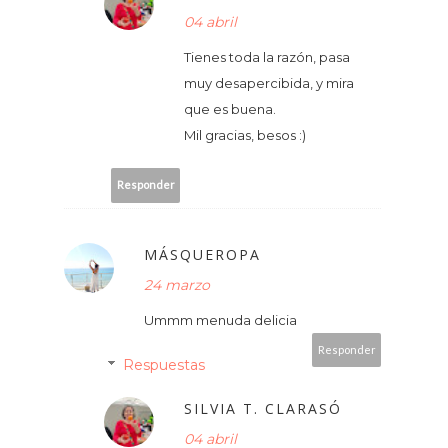
04 abril
Tienes toda la razón, pasa
muy desapercibida, y mira
que es buena.
Mil gracias, besos :)
Responder
MÁSQUEROPA
24 marzo
Ummm menuda delicia
Responder
Respuestas
SILVIA T. CLARASÓ
04 abril