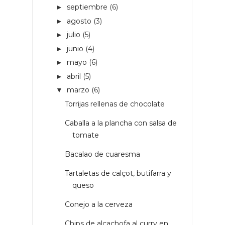
septiembre
(6)
►
agosto
(3)
►
julio
(5)
►
junio
(4)
►
mayo
(6)
►
abril
(5)
►
marzo
(6)
▼
Torrijas rellenas de chocolate
Caballa a la plancha con salsa de
tomate
Bacalao de cuaresma
Tartaletas de calçot, butifarra y
queso
Conejo a la cerveza
Chips de alcachofa al curry en