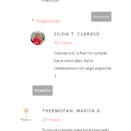
mención.
Responder
Respuestas
SILVIA T. CLARASÓ
30 mayo
Gracias a ti!, si fue mi cumple
hace unos días. Así lo
celebramos con algo especial
:)
Responder
THERMOFAN. MARISA G.
29 mayo
Tu pizza cumple para mí es pecado,