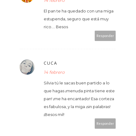
14 febrero
El pan te ha quedado con una miga
estupenda, seguro que está muy
rico.... Besos
Responder
CUCA
14 febrero
Silvia tú le sacas buen partido a lo
que hagas ¡menuda pinta tiene este
pan! ¡me ha encantado! Esa corteza
es fabulosa, y la miga ¡sin palabras!
¡Besos mil!
Responder