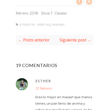
febrero 2018
·
Silvia T. Clarasó
,
ETIQUETAS :
ESPECIAS
NARANJA
← Posts anterior
Siguiente post →
19 COMENTARIOS
ESTHER
13 febrero
Eres lo mejor en masas!! que manos
tienes, un pan lleno de aroma y
sabor que me llegaría a poco, te ha