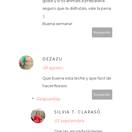
guste y si os animáis a prepararla
seguro que la disfrutáis, vale la pena
:)
Buena semana!
Responder
DEZAZU
28 agosto
Que buena esta leche y que facil de
hacer!!besos
Responder
Respuestas
SILVIA T. CLARASÓ
03 septiembre
Gracias, en nada la tienes