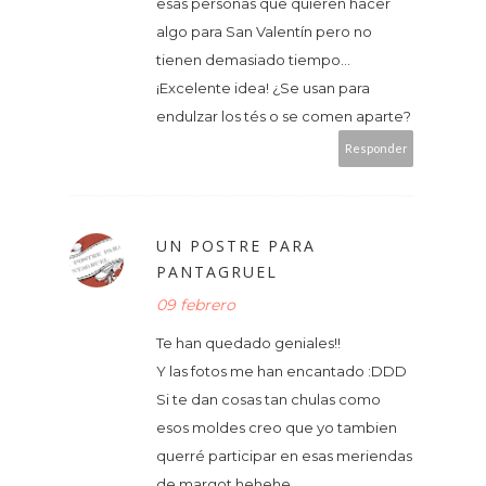
esas personas que quieren hacer
algo para San Valentín pero no
tienen demasiado tiempo...
¡Excelente idea! ¿Se usan para
endulzar los tés o se comen aparte?
Responder
UN POSTRE PARA
PANTAGRUEL
09 febrero
Te han quedado geniales!!
Y las fotos me han encantado :DDD
Si te dan cosas tan chulas como
esos moldes creo que yo tambien
querré participar en esas meriendas
de margot hehehe