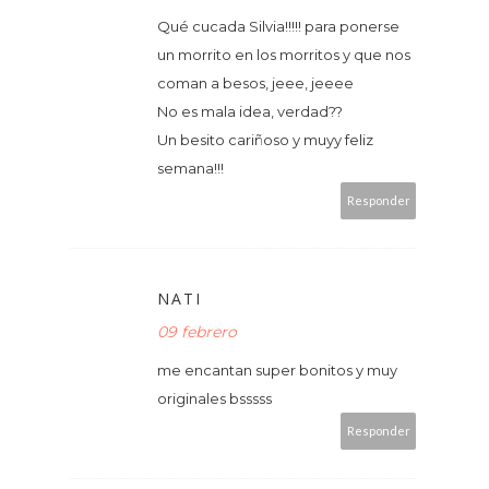
Qué cucada Silvia!!!!! para ponerse
un morrito en los morritos y que nos
coman a besos, jeee, jeeee
No es mala idea, verdad??
Un besito cariñoso y muyy feliz
semana!!!
Responder
NATI
09 febrero
me encantan super bonitos y muy
originales bsssss
Responder