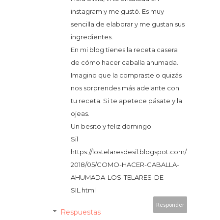
instagram y me gustó. Es muy
sencilla de elaborar y me gustan sus
ingredientes.
En mi blog tienes la receta casera
de cómo hacer caballa ahumada.
Imagino que la compraste o quizás
nos sorprendes más adelante con
tu receta. Si te apetece pásate y la
ojeas.
Un besito y feliz domingo.
Sil
https://lostelaresdesil.blogspot.com/
2018/05/COMO-HACER-CABALLA-
AHUMADA-LOS-TELARES-DE-
SIL.html
Responder
Respuestas