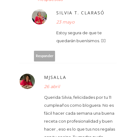
SILVIA T. CLARASÓ
23 mayo
Estoy segura de que te
quedarán buenísimos. 👍🏻
Responder
MJSALLA
26 abril
Querida Silvia, felicidades por tu 11
cumpleaños como bloguera. No es
fácil hacer cada semana una buena
receta con profesionalidad y buen
hacer , eso es lo que tus nos regalas
con tu cocina. Tu madre pudo