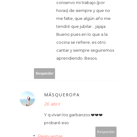
conservo mi trabajo (por
horas) de siempre y que no
me falte, que algún año me
tendré que jubilar... jajaja.
Bueno pues en lo que a la
cocina se refiere, es otro
cantar y siempre seguiremos
aprendiendo. Besos.
Responder
MÁSQUEROPA
26 abril
Y q vivan los garbanzos ❤️❤️❤️
probaré eso
Responder
Respuestas