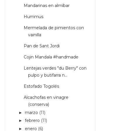
Mandarinas en almíbar
Hummus
Mermelada de pimientos con
vainilla
Pan de Sant Jordi
Cojin Mandala #handmade
Lentejas verdes "du Berry" con
pulpo y butifarra n...
Estofado Togolés
Alcachofas en vinagre
(conserva)
marzo
(11)
►
febrero
(11)
►
enero
(6)
►