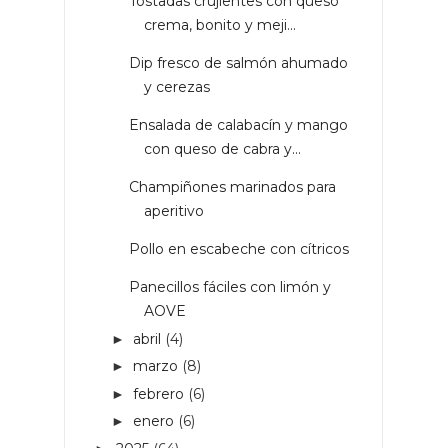
Tostadas crujientes con queso
crema, bonito y meji...
Dip fresco de salmón ahumado
y cerezas
Ensalada de calabacín y mango
con queso de cabra y...
Champiñones marinados para
aperitivo
Pollo en escabeche con cítricos
Panecillos fáciles con limón y
AOVE
abril
(4)
►
marzo
(8)
►
febrero
(6)
►
enero
(6)
►