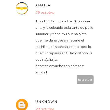
ANAISA
29 octubre
!Hola bonita¡...huele bien tu cocina
eh!....y la culpable es la tarta de pollo
!uuuum¡...y tiene mu buena pinta
que me daria pesar meterle el
cuchillo!...!tá sabrosa¡ como todo lo
que tu preparas en tu laboratorio (la
cocina)...!ja!ja..
besotes envueltos en abrazos!
amiga!!
Responder
UNKNOWN
29 octubre