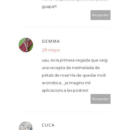
guapa!!!
Responder
GEMMA
29 mayo
uau, és la primera vegada que veig
una recepta de melmelada de
pètals de rosa! Ha de quedar molt
aromàtica... ja imagino mil
aplicacions a les postres!
Responder
CUCA