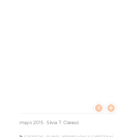
mayo 2015
·
Silvia T. Clarasó
,
ETIQUETAS :
FLORES
MERMELADAS Y CONFITURAS