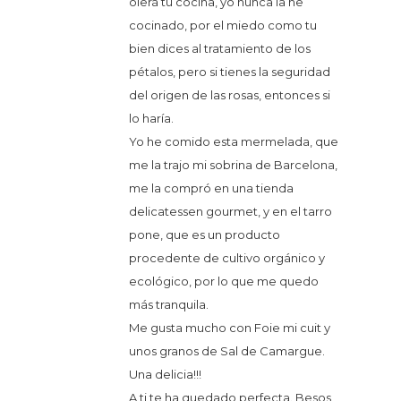
olerá tu cocina, yo nunca la he
cocinado, por el miedo como tu
bien dices al tratamiento de los
pétalos, pero si tienes la seguridad
del origen de las rosas, entonces si
lo haría.
Yo he comido esta mermelada, que
me la trajo mi sobrina de Barcelona,
me la compró en una tienda
delicatessen gourmet, y en el tarro
pone, que es un producto
procedente de cultivo orgánico y
ecológico, por lo que me quedo
más tranquila.
Me gusta mucho con Foie mi cuit y
unos granos de Sal de Camargue.
Una delicia!!!
A ti te ha quedado perfecta. Besos